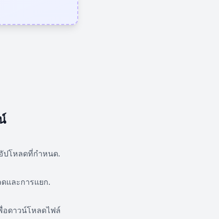
น์
ี่อัปโหลดที่กำหนด.
โหลดและการแยก.
พื่อดาวน์โหลดไฟล์