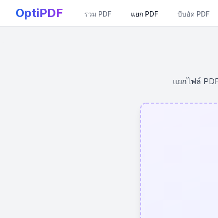
OptiPDF
รวม PDF
แยก PDF
บีบอัด PDF
แยกไฟล์ PDF 