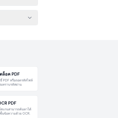
ดล็อค PDF
ธิ์ PDF หรือถอดรหัสไฟล์
คุณทราบรหัสผ่าน
OCR PDF
ี่สแกนสามารถค้นหาได้
มชั้นข้อความด้วย OCR.