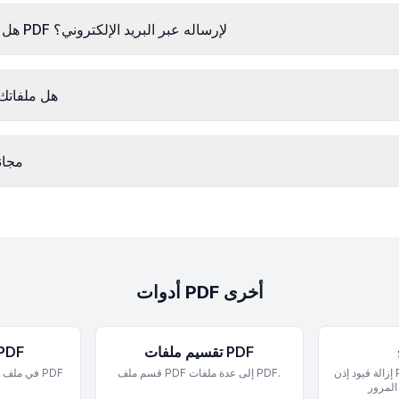
هل يمكنني ضغط ملف PDF لإرساله عبر البريد الإلكتروني؟
هل ملفاتك 
هل ضغط DF
أدوات PDF أخرى
تقسيم ملفات PDF
دمج ملفات 
إزالة قيود إذن PDF أو فك تشفير الملفات
قسم ملف PDF إلى عدة ملفات PDF.