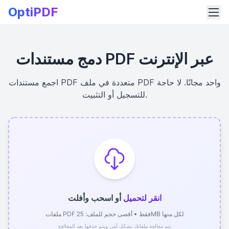
OptiPDF
دمج مستندات PDF عبر الإنترنت
اجمع مستندات PDF متعددة في ملف PDF واحد مجانًا. لا حاجة
للتسجيل أو التثبيت.
انقر لتحميل
أو اسحب وأفلت
ملفات PDF فقط • أقصى حجم للملف: 25MB لكل منها
تتم معالجة ملفاتك بشكل آمن ويتم حذفها بعد المعالجة