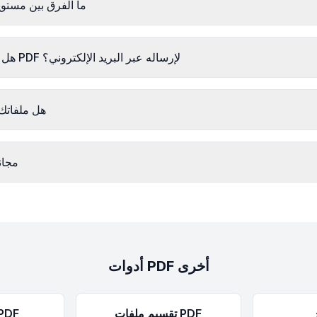
ما الفرق بين مستوي
هل يمكنني ضغط ملف PDF لإرساله عبر البريد الإلكتروني؟
هل ملفاتك 
هل ضغط DF
أدوات PDF أخرى
تقسيم ملفات PDF
دمج ملفات 